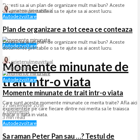
Doresti sa ai un plan de organizare mult mai bun? Aceste
prietenulmeuvirtual
documente printabile o sa te ajute sa ai acest lucru.
Autodezvoltare
27 decembrie 2018
Plan de organizare a tot ceea ce conteaza
4 comments
2 min read
Doresti sa ai un plan de organizare mult mai bun? Aceste
Autodezvoltare
documente printabile o sa te ajute sa ai acest lucru.
prietenulmeuvirtual
Momente minunate de
4 comments
trait intr-o viata
Autodezvoltare
Momente minunate de trait intr-o viata
Care sunt aceste momente minunate ce merita traite? Afla aici
27 decembrie 2018
experientele pe care fiecare dintre noi merita sa le traiasca
2 comments
macar o data in viata.
3 min read
Autodezvoltare
27 decembrie 2018
2 comments
Sa raman Peter Pan sau …? Testul de
3 min read