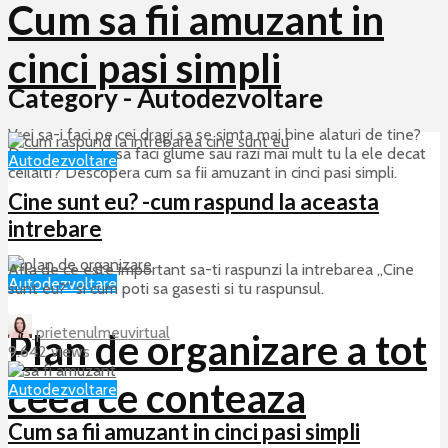
Cum sa fii amuzant in
cinci pasi simpli
Category - Autodezvoltare
Vrei sa-i faci pe cei dragi sa se simta mai bine alaturi de tine?
Dar nu prea stii sa faci glume sau razi mai mult tu la ele decat
Autodezvoltare
ceilalti? Descopera cum sa fii amuzant in cinci pasi simpli.
Cine sunt eu? -cum raspund la aceasta
31 decembrie 2018
intrebare
6 comments
16 min read
Afla de ce este important sa-ti raspunzi la intrebarea „Cine
Autodezvoltare
sunt eu?” si cum poti sa gasesti si tu raspunsul.
prietenulmeuvirtual
Plan de organizare a tot
9.642 views
ceea ce conteaza
Autodezvoltare
Cum sa fii amuzant in cinci pasi simpli