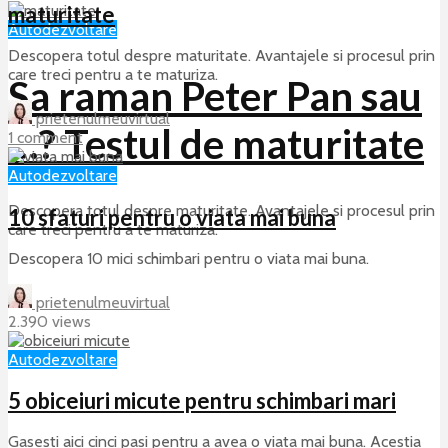
maturitate
Autodezvoltare
Descopera totul despre maturitate. Avantajele si procesul prin
care treci pentru a te maturiza.
Sa raman Peter Pan sau
prietenulmeuvirtual
…? Testul de maturitate
1 comment
Autodezvoltare
Descopera totul despre maturitate. Avantajele si procesul prin
10 sfaturi pentru o viata mai buna
care treci pentru a te maturiza.
Descopera 10 mici schimbari pentru o viata mai buna.
27 decembrie 2018
1 comment
prietenulmeuvirtual
6 min read
2.390 views
Autodezvoltare
5 obiceiuri micute pentru schimbari mari
Gasesti aici cinci pasi pentru a avea o viata mai buna. Acestia