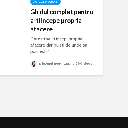
AUTODEZVOLTARE
Ghidul complet pentru
a-ti incepe propria
afacere
Doresti sa-ti incepi propria
afacere dar nu sti de unde sa
pornesti?
Am realizat acest mic ghid
pentru a te ajuta.
prietenulmeuvirtual
580 views
a ce
ile o sa te