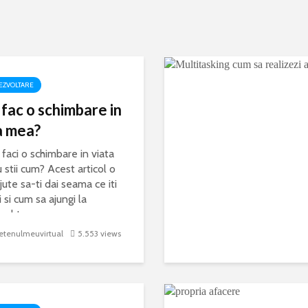
EZVOLTARE
fac o schimbare in
AUTODEZVOLTARE
a mea?
m sa fii amuzant in cinci p
 faci o schimbare in viata
simpli
u stii cum? Acest articol o
jute sa-ti dai seama ce iti
 si cum sa ajungi la
vul tau.
ci pe cei dragi sa se simta mai bine alaturi de tine? Dar nu prea stii 
 mult tu la ele decat ceilalti? Descopera cum sa fii amuzant in cinci
etenulmeuvirtual
5.553 views
31 decembrie 2018
6 comments
16 min read