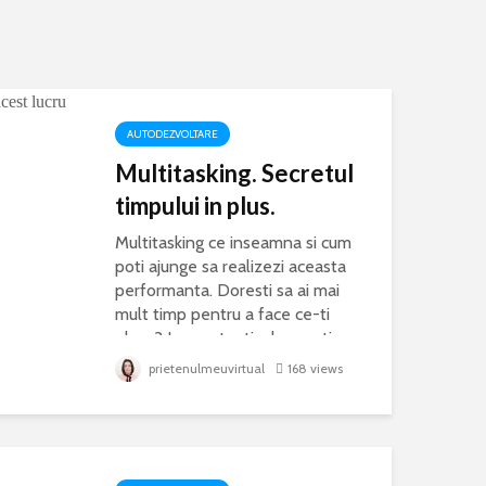
AUTODEZVOLTARE
Multitasking. Secretul
timpului in plus.
asi
Multitasking ce inseamna si cum
poti ajunge sa realizezi aceasta
performanta. Doresti sa ai mai
mult timp pentru a face ce-ti
place? In acest articol gasesti
sa faci glume
toate sfaturile de care ai nevoie
 pasi simpli.
prietenulmeuvirtual
168 views
pentru a face aceasta...