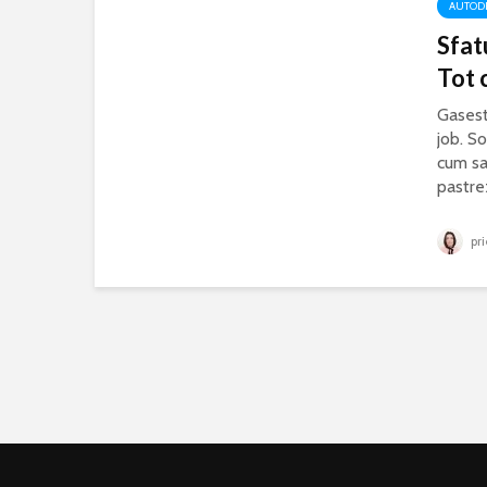
AUTOD
Sfat
Tot c
Gasest
job. S
cum sa-
pastre
pri
Pla
Doresti sa