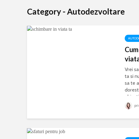
Category - Autodezvoltare
AUTOD
Cum 
viat
Cu
Vrei sa
ta si n
sa te a
doresti
obiecti
Vrei sa-i fa
sau razi mai
pri