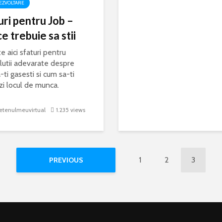
EZVOLTARE
uri pentru Job –
e trebuie sa stii
e aici sfaturi pentru
olutii adevarate despre
ti gasesti si cum sa-ti
zi locul de munca.
AUTODEZVOLTARE
etenulmeuvirtual
1.235 views
n de organizare a tot cee
conteaza
1
2
3
PREVIOUS
 ai un plan de organizare mult mai bun? Aceste documente printab
ajute sa ai acest lucru.
27 decembrie 2018
4 comments
2 min read