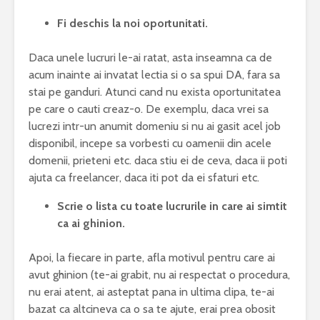
Fi deschis la noi oportunitati.
Daca unele lucruri le-ai ratat, asta inseamna ca de
acum inainte ai invatat lectia si o sa spui DA, fara sa
stai pe ganduri. Atunci cand nu exista oportunitatea
pe care o cauti creaz-o. De exemplu, daca vrei sa
lucrezi intr-un anumit domeniu si nu ai gasit acel job
disponibil, incepe sa vorbesti cu oamenii din acele
domenii, prieteni etc. daca stiu ei de ceva, daca ii poti
ajuta ca freelancer, daca iti pot da ei sfaturi etc.
Scrie o lista cu toate lucrurile in care ai simtit
ca ai ghinion.
Apoi, la fiecare in parte, afla motivul pentru care ai
avut ghinion (te-ai grabit, nu ai respectat o procedura,
nu erai atent, ai asteptat pana in ultima clipa, te-ai
bazat ca altcineva ca o sa te ajute, erai prea obosit