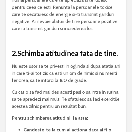
numai persoanele care te apreciaza si te iubesc
pentru ceea ce esti. Renunta la persoanele toxice
care te secatuiesc de energie si-ti transmit ganduri
negative. Ai nevoie alaturi de tine persoane pozitive
care iti transmit ganduri si increderea lor.
2.Schimba atitudinea fata de tine.
Nu este usor sa te privesti in oglinda si dupa atatia ani
in care ti-ai tot zis ca esti un om de nimic si nu meriti
fericirea, sa te intorci la 180 de grade.
Cu cat o sa faci mai des acesti pasi o sa intre in rutina
sa te apreciezi mai mult. Te sfatuiesc sa faci exercitile
acestea zilnic pentru un rezultat bun.
Pentru schimbarea atitudinii fa asta:
Gandeste-te la cum ai actiona daca ai fi o