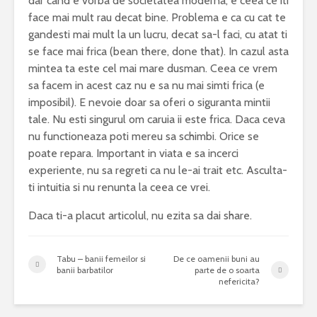
dar cand e vorba de societatea moderna, e ceea ce iti
face mai mult rau decat bine. Problema e ca cu cat te
gandesti mai mult la un lucru, decat sa-l faci, cu atat ti
se face mai frica (bean there, done that). In cazul asta
mintea ta este cel mai mare dusman. Ceea ce vrem
sa facem in acest caz nu e sa nu mai simti frica (e
imposibil). E nevoie doar sa oferi o siguranta mintii
tale. Nu esti singurul om caruia ii este frica. Daca ceva
nu functioneaza poti mereu sa schimbi. Orice se
poate repara. Important in viata e sa incerci
experiente, nu sa regreti ca nu le-ai trait etc. Asculta-
ti intuitia si nu renunta la ceea ce vrei.
Daca ti-a placut articolul, nu ezita sa dai share.
Tabu – banii femeilor si
De ce oamenii buni au
banii barbatilor
parte de o soarta
nefericita?