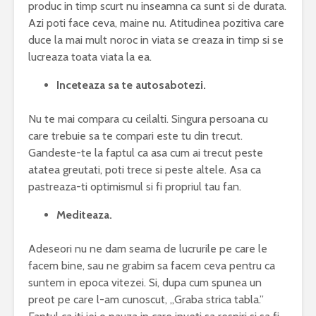
produc in timp scurt nu inseamna ca sunt si de durata.
Azi poti face ceva, maine nu. Atitudinea pozitiva care
duce la mai mult noroc in viata se creaza in timp si se
lucreaza toata viata la ea.
Inceteaza sa te autosabotezi.
Nu te mai compara cu ceilalti.
Singura persoana cu
care trebuie sa te compari este tu din trecut.
Gandeste-te la faptul ca asa cum ai trecut peste
atatea greutati, poti trece si peste altele. Asa ca
pastreaza-ti optimismul si fi propriul tau fan.
Mediteaza.
Adeseori nu ne dam seama de lucrurile pe care le
facem bine, sau ne grabim sa facem ceva pentru ca
suntem in epoca vitezei. Si, dupa cum spunea un
preot pe care l-am cunoscut, „Graba strica tabla.”