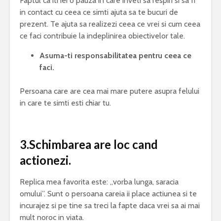
Faptul ca iti iei o pauza in care inveti sa respiri si sa fi
in contact cu ceea ce simti ajuta sa te bucuri de
prezent. Te ajuta sa realizezi ceea ce vrei si cum ceea
ce faci contribuie la indeplinirea obiectivelor tale.
Asuma-ti responsabilitatea pentru ceea ce
faci.
Persoana care are cea mai mare putere asupra felului
in care te simti esti chiar tu.
3.Schimbarea are loc cand
actionezi.
Replica mea favorita este: „vorba lunga, saracia
omului”. Sunt o persoana careia ii place actiunea si te
incurajez si pe tine sa treci la fapte daca vrei sa ai mai
mult noroc in viata.