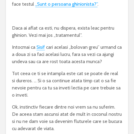
face testul
„Sunt o persoana ghinionista?”
.
Daca ai aflat ca esti, nu dispera, exista leac pentru
ghinion. Vezi mai jos „tratamentul”.
Intocmai ca
Sisif
cari acelasi „bolovan greu” urmand ca
a doua zi sa faci acelasi lucru, fara sa vezi ca ajungi
undeva sau ca are rost toata acesta munca?
Tot ceea ce ti se intampla este cat se poate de real
si dureros. … Si o sa continue atata timp cat o sa fie
nevoie pentru ca tu sa inveti lectia pe care trebuie sa
o inveti.
Ok, instinctiv fiecare dintre noi vrem sa nu suferim.
De aceea stam ascunsi atat de mult in coconul nostru
si nu ne dam voie sa devenim fluturele care se bucura
cu adevarat de viata.