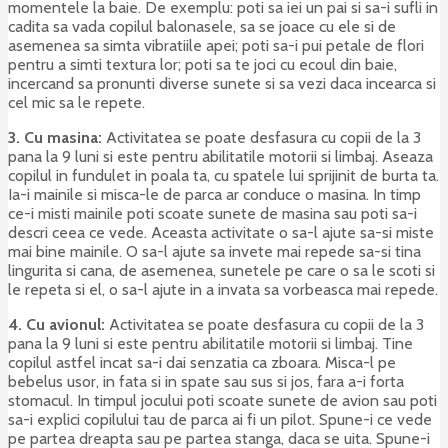
momentele la baie. De exemplu: poti sa iei un pai si sa-i sufli in
cadita sa vada copilul balonasele, sa se joace cu ele si de
asemenea sa simta vibratiile apei; poti sa-i pui petale de flori
pentru a simti textura lor; poti sa te joci cu ecoul din baie,
incercand sa pronunti diverse sunete si sa vezi daca incearca si
cel mic sa le repete.
3. Cu masina:
Activitatea se poate desfasura cu copii de la 3
pana la 9 luni si este pentru abilitatile motorii si limbaj. Aseaza
copilul in fundulet in poala ta, cu spatele lui sprijinit de burta ta.
Ia-i mainile si misca-le de parca ar conduce o masina. In timp
ce-i misti mainile poti scoate sunete de masina sau poti sa-i
descri ceea ce vede. Aceasta activitate o sa-l ajute sa-si miste
mai bine mainile. O sa-l ajute sa invete mai repede sa-si tina
lingurita si cana, de asemenea, sunetele pe care o sa le scoti si
le repeta si el, o sa-l ajute in a invata sa vorbeasca mai repede.
4.
Cu avionul:
Activitatea se poate desfasura cu copii de la 3
pana la 9 luni si este pentru abilitatile motorii si limbaj. Tine
copilul astfel incat sa-i dai senzatia ca zboara. Misca-l pe
bebelus usor, in fata si in spate sau sus si jos, fara a-i forta
stomacul. In timpul jocului poti scoate sunete de avion sau poti
sa-i explici copilului tau de parca ai fi un pilot. Spune-i ce vede
pe partea dreapta sau pe partea stanga, daca se uita. Spune-i