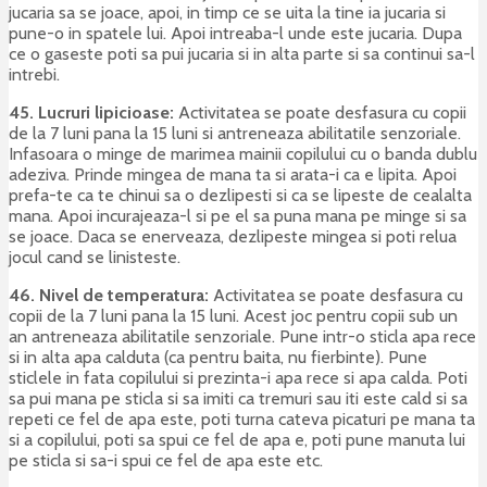
jucaria sa se joace, apoi, in timp ce se uita la tine ia jucaria si
pune-o in spatele lui. Apoi intreaba-l unde este jucaria. Dupa
ce o gaseste poti sa pui jucaria si in alta parte si sa continui sa-l
intrebi.
45. Lucruri lipicioase:
Activitatea se poate desfasura cu copii
de la 7 luni pana la 15 luni si antreneaza abilitatile senzoriale.
Infasoara o minge de marimea mainii copilului cu o banda dublu
adeziva. Prinde mingea de mana ta si arata-i ca e lipita. Apoi
prefa-te ca te chinui sa o dezlipesti si ca se lipeste de cealalta
mana. Apoi incurajeaza-l si pe el sa puna mana pe minge si sa
se joace. Daca se enerveaza, dezlipeste mingea si poti relua
jocul cand se linisteste.
46. Nivel de temperatura:
Activitatea se poate desfasura cu
copii de la 7 luni pana la 15 luni. Acest joc pentru copii sub un
an antreneaza abilitatile senzoriale. Pune intr-o sticla apa rece
si in alta apa calduta (ca pentru baita, nu fierbinte). Pune
sticlele in fata copilului si prezinta-i apa rece si apa calda. Poti
sa pui mana pe sticla si sa imiti ca tremuri sau iti este cald si sa
repeti ce fel de apa este, poti turna cateva picaturi pe mana ta
si a copilului, poti sa spui ce fel de apa e, poti pune manuta lui
pe sticla si sa-i spui ce fel de apa este etc.