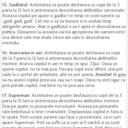
15. Gadilatul:
Activitatea se poate desfasura cu copii de la 3
pana la 12 luni si antreneaza dezvoltarea abilitatilor senzoriale.
Aseaza copilul pe spate si gadila-l in timp ce scoti sunete ca
„gadi, gadi, gadi”. Cel mic o sa se bucure si in acelasi timp
atingerile umane, chiar si gadilatul o sa-l ajute in dezvoltarea sa
psihica. Deoarece la aceasta varsta apropierea de oameni este
una dintre cele mai vitale nevoi ale sale in dezvoltarea
mentala.
16. Aruncarea in aer:
Activitatea se poate desfasura cu copii
de la 3 pana la 12 luni si antreneaza dezvoltarea abilitatilor
motrice. Arunca copilul in aer in timp ce spui „Opa”. Daca se
sperie copilul, nu te mai juca. Fiecare copil este diferit, unii pot
rade la o astfel de activitate, altii se pot speria.
Atentie!
Ai grija
sa nu arunci copilul prea sus sau sa-l scapi. Daca nu esti sigur ca
poti prinde copilul, mai bine nu te juca asa ceva.
17. Superman:
Activitatea se poate desfasura cu copii de la 3
pana la 12 luni si antreneaza dezvoltarea abilitatilor motrice.
Stai pe spate cu picioarele incrucisate. Aseaza pe picioarele
tale bebelusul si tine-i manutele. Deplaseaza copilul in fata si
in spate. Poti scoate sunete sau face o prezentare, ca si cum
apare Superman. Poti sa suflii ca si cum ai fi vantul si sa scoti
sunete de pasari, cum trec pe langa Superman. Poti chiar sa-i