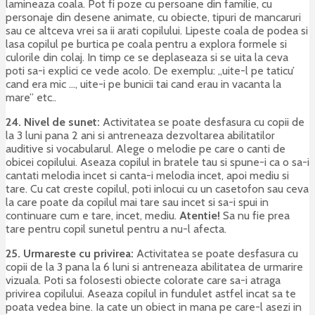
lamineaza coala. Pot fi poze cu persoane din familie, cu
personaje din desene animate, cu obiecte, tipuri de mancaruri
sau ce altceva vrei sa ii arati copilului. Lipeste coala de podea si
lasa copilul pe burtica pe coala pentru a explora formele si
culorile din colaj. In timp ce se deplaseaza si se uita la ceva
poti sa-i explici ce vede acolo. De exemplu: „uite-l pe taticu’
cand era mic …, uite-i pe bunicii tai cand erau in vacanta la
mare” etc..
24. Nivel de sunet:
Activitatea se poate desfasura cu copii de
la 3 luni pana 2 ani si antreneaza dezvoltarea abilitatilor
auditive si vocabularul. Alege o melodie pe care o canti de
obicei copilului. Aseaza copilul in bratele tau si spune-i ca o sa-i
cantati melodia incet si canta-i melodia incet, apoi mediu si
tare. Cu cat creste copilul, poti inlocui cu un casetofon sau ceva
la care poate da copilul mai tare sau incet si sa-i spui in
continuare cum e tare, incet, mediu.
Atentie!
Sa nu fie prea
tare pentru copil sunetul pentru a nu-l afecta.
25. Urmareste cu privirea:
Activitatea se poate desfasura cu
copii de la 3 pana la 6 luni si antreneaza abilitatea de urmarire
vizuala. Poti sa folosesti obiecte colorate care sa-i atraga
privirea copilului. Aseaza copilul in fundulet astfel incat sa te
poata vedea bine. Ia cate un obiect in mana pe care-l asezi in