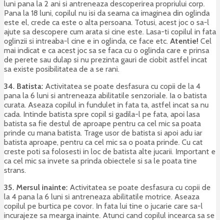
luni pana la 2 ani si antreneaza descoperirea propriului corp.
Pana la 18 luni, copilul nu isi da seama ca imaginea din oglinda
este el, crede ca este o alta persoana. Totusi, acest joc o sa-l
ajute sa descopere cum arata si cine este. Lasa-ti copilul in fata
oglinzii si intreaba-l cine e in oglinda, ce face etc.
Atentie!
Cel
mai indicat e ca acest joc sa se faca cu o oglinda care e prinsa
de perete sau dulap si nu prezinta gauri de ciobit astfel incat
sa existe posibilitatea de a se rani.
34. Batista:
Activitatea se poate desfasura cu copii de la 4
pana la 6 luni si antreneaza abilitatile senzoriale. Ia o batista
curata. Aseaza copilul in fundulet in fata ta, astfel incat sa nu
cada. Intinde batista spre copil si gadila-l pe fata, apoi lasa
batista sa fie destul de aproape pentru ca cel mic sa poata
prinde cu mana batista. Trage usor de batista si apoi adu iar
batista aproape, pentru ca cel mic sa o poata prinde. Cu cat
creste poti sa folosesti in loc de batista alte jucarii. Important e
ca cel mic sa invete sa prinda obiectele si sa le poata tine
strans.
35. Mersul inainte:
Activitatea se poate desfasura cu copii de
la 4 pana la 6 luni si antreneaza abilitatile motrice. Aseaza
copilul pe burtica pe covor. In fata lui tine o jucarie care sa-l
incurajeze sa mearga inainte. Atunci cand copilul incearca sa se