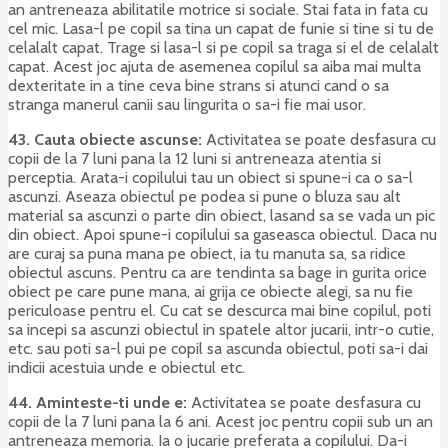
an antreneaza abilitatile motrice si sociale. Stai fata in fata cu
cel mic. Lasa-l pe copil sa tina un capat de funie si tine si tu de
celalalt capat. Trage si lasa-l si pe copil sa traga si el de celalalt
capat. Acest joc ajuta de asemenea copilul sa aiba mai multa
dexteritate in a tine ceva bine strans si atunci cand o sa
stranga manerul canii sau lingurita o sa-i fie mai usor.
43. Cauta obiecte ascunse:
Activitatea se poate desfasura cu
copii de la 7 luni pana la 12 luni si antreneaza atentia si
perceptia. Arata-i copilului tau un obiect si spune-i ca o sa-l
ascunzi. Aseaza obiectul pe podea si pune o bluza sau alt
material sa ascunzi o parte din obiect, lasand sa se vada un pic
din obiect. Apoi spune-i copilului sa gaseasca obiectul. Daca nu
are curaj sa puna mana pe obiect, ia tu manuta sa, sa ridice
obiectul ascuns. Pentru ca are tendinta sa bage in gurita orice
obiect pe care pune mana, ai grija ce obiecte alegi, sa nu fie
periculoase pentru el.
Cu cat se descurca mai bine copilul, poti
sa incepi sa ascunzi obiectul in spatele altor jucarii, intr-o cutie,
etc. sau poti sa-l pui pe copil sa ascunda obiectul, poti sa-i dai
indicii acestuia unde e obiectul etc.
44. Aminteste-ti unde e:
Activitatea se poate desfasura cu
copii de la 7 luni pana la 6 ani. Acest joc pentru copii sub un an
antreneaza memoria. Ia o jucarie preferata a copilului. Da-i