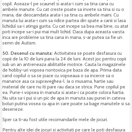
copil. Aseaza-l pe scaunel si arata-i cum sa tina cana cu
ambele manute. Cu cat creste poate sa invete sa tina si cu o
mana, dar deocamdata arata-i sa tina cu ambele maini. Cu
manuta lui arata-i cum sa ridice partea din spate a canii si lasa
lichidul sa-i atinga gurita. Cu cat incepe sa bea mai bine, cu atat
poti incepe sa-i pui mai mult lichid. Daca dupa aceasta varsta
inca are probleme sa tina cana in mana, s-ar putea sa fie un
semn de Autism.
50. Desenul cu manuta:
Activitatea se poate desfasura cu
copii de la 10 de luni pana la 24 de luni. Acest joc pentru copii
sub un an antreneaza abilitatile motrice. Cauta la magazinele
de hobby-uri vopsea nontoxica pe baza de apa. Prima data
cand copilul o sa se joace cu vopseaua o sa incerce sa o
manance asa ca supraveghea-l. Ia o musama, hartie sau
material de care nu iti pare rau daca se strica. Pune copilul pe
ea. Pune-i vopsea in manuta si arata-i ca poate colora hartia.
Nu uita sa-i pui si un pic de apa in manuta sau punei in cateva
boluri putina vosea cu apa in care poate sa bage manutele si sa
deseneze.
Sper ca ti-au fost utile recomandarile mele de jocuri.
Pentru alte idei de jocuri si activitati pe care le poti desfasura