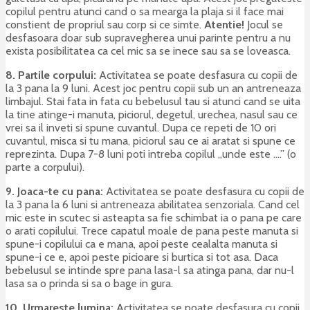
copilul pentru atunci cand o sa mearga la plaja si il face mai
constient de propriul sau corp si ce simte.
Atentie!
Jocul se
desfasoara doar sub supravegherea unui parinte pentru a nu
exista posibilitatea ca cel mic sa se inece sau sa se loveasca.
8. Partile corpului:
Activitatea se poate desfasura cu copii de
la 3 pana la 9 luni. Acest joc pentru copii sub un an antreneaza
limbajul. Stai fata in fata cu bebelusul tau si atunci cand se uita
la tine atinge-i manuta, piciorul, degetul, urechea, nasul sau ce
vrei sa il inveti si spune cuvantul. Dupa ce repeti de 10 ori
cuvantul, misca si tu mana, piciorul sau ce ai aratat si spune ce
reprezinta. Dupa 7-8 luni poti intreba copilul „unde este ….” (o
parte a corpului).
9. Joaca-te cu pana:
Activitatea se poate desfasura cu copii de
la 3 pana la 6 luni si antreneaza abilitatea senzoriala. Cand cel
mic este in scutec si asteapta sa fie schimbat ia o pana pe care
o arati copilului. Trece capatul moale de pana peste manuta si
spune-i copilului ca e mana, apoi peste cealalta manuta si
spune-i ce e, apoi peste picioare si burtica si tot asa. Daca
bebelusul se intinde spre pana lasa-l sa atinga pana, dar nu-l
lasa sa o prinda si sa o bage in gura.
10. Urmareste lumina:
Activitatea se poate desfasura cu copii