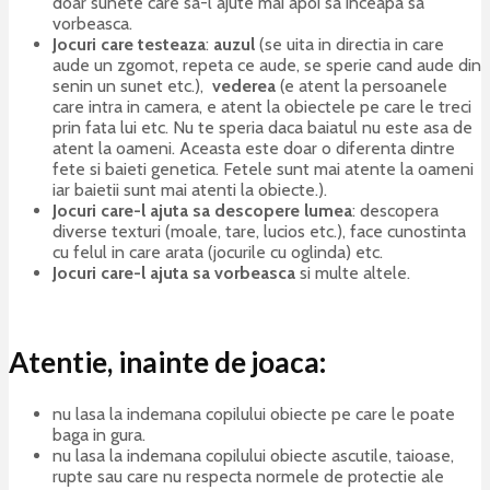
doar sunete care sa-l ajute mai apoi sa inceapa sa
vorbeasca.
Jocuri care testeaza
:
auzul
(se uita in directia in care
aude un zgomot, repeta ce aude, se sperie cand aude din
senin un sunet etc.),
vederea
(e atent la persoanele
care intra in camera, e atent la obiectele pe care le treci
prin fata lui etc. Nu te speria daca baiatul nu este asa de
atent la oameni. Aceasta este doar o diferenta dintre
fete si baieti genetica. Fetele sunt mai atente la oameni
iar baietii sunt mai atenti la obiecte.).
Jocuri care-l ajuta sa descopere lumea
: descopera
diverse texturi (moale, tare, lucios etc.), face cunostinta
cu felul in care arata (jocurile cu oglinda) etc.
Jocuri care-l ajuta sa vorbeasca
si multe altele.
Atentie, inainte de joaca:
nu lasa la indemana copilului obiecte pe care le poate
baga in gura.
nu lasa la indemana copilului obiecte ascutile, taioase,
rupte sau care nu respecta normele de protectie ale