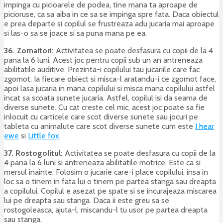
impinga cu picioarele de podea, tine mana ta aproape de
picioruse, ca sa aiba in ce sa se impinga spre fata. Daca obiectul
e prea departe si copilul se frustreaza adu jucaria mai aproape
si las-o sa se joace si sa puna mana pe ea.
36. Zornaitori:
Activitatea se poate desfasura cu copii de la 4
pana la 6 luni. Acest joc pentru copii sub un an antreneaza
abilitatile auditive. Prezinta-i copilului tau jucariile care fac
zgomot. Ia fiecare obiect si misca-l aratandu-i ce zgomot face,
apoi lasa jucaria in mana copilului si misca mana copilului astfel
incat sa scoata sunete jucaria. Astfel, copilul isi da seama de
diverse sunete. Cu cat creste cel mic, acest joc poate sa fie
inlocuit cu carticele care scot diverse sunete sau jocuri pe
tableta cu animalute care scot diverse sunete cum este
I hear
ewe
si
Little fox
.
37. Rostogolitul:
Activitatea se poate desfasura cu copii de la
4 pana la 6 luni si antreneaza abilitatile motrice. Este ca si
mersul inainte. Folosim o jucarie care-i place copilului, insa in
loc sa o tinem in fata lui o tinem pe partea stanga sau dreapta
a copilului. Copilul e asezat pe spate si se incurajeaza miscarea
lui pe dreapta sau stanga. Daca ii este greu sa se
rostogoleasca, ajuta-l, miscandu-l tu usor pe partea dreapta
sau stanga.