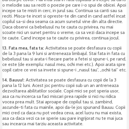
o melodie sau sa reciti o poezie pe care i-o spui de obicei. Apoi
incepe sa te misti in cerc, in jurul sau. Continua sa canti sau sa
reciti. Misca-te incet si opreste-te din cand in cand astfel incat
copilul sa-si dea seama ca acum sunetul vine din alta directie.
Daca observi ca bebelusul nu te cauta cu privirea, nu mai
scoate nici un sunet pentru o vreme, ca sa vezi daca incepe sa
te caute. Cand incepe sa te caute cu privirea, continua jocul.
13. Fata mea, fata ta:
Activitatea se poate desfasura cu copii
de la 3 pana la 9 luni si antreneaza limbajul. Stai fata in fata cu
bebelusul tau si arata-i fiecare parte a fetei si spune-i, pe rand,
ce este (de exemplu: nasul meu, ochi mei etc.). Apoi arata spre
copil catre ce vrei sa invete si spune-i „nasul tau”, „ochii tai” etc.
14. Bauuu!:
Activitatea se poate desfasura cu copii de la 3
pana la 12 luni. Acest joc pentru copii sub un an antreneaza
dezvoltarea abilitatilor sociale. Copii mici se pot speria usor,
asa ca nu incerca sa faci miscari prea rapide si nici nu ridica
vocea prea mult. Stai aproape de copilul tau si, zambind,
ascunde-ti fata cu mainile, apoi da-le jos spunand Bauuu. Copii
mici cred ca daca nu pot vedea ceva, acel lucru nu mai exista,
asa ca daca vezi ca se sperie sau pare ingrijorat nu te mai juca
sau incearca mai tarziu aceasta activitate.