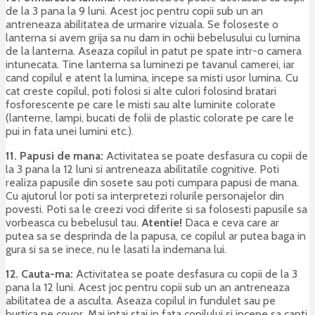
de la 3 pana la 9 luni. Acest joc pentru copii sub un an
antreneaza abilitatea de urmarire vizuala. Se foloseste o
lanterna si avem grija sa nu dam in ochii bebelusului cu lumina
de la lanterna. Aseaza copilul in patut pe spate intr-o camera
intunecata. Tine lanterna sa luminezi pe tavanul camerei, iar
cand copilul e atent la lumina, incepe sa misti usor lumina. Cu
cat creste copilul, poti folosi si alte culori folosind bratari
fosforescente pe care le misti sau alte luminite colorate
(lanterne, lampi, bucati de folii de plastic colorate pe care le
pui in fata unei lumini etc.).
11. Papusi de mana:
Activitatea se poate desfasura cu copii de
la 3 pana la 12 luni si antreneaza abilitatile cognitive. Poti
realiza papusile din sosete sau poti cumpara papusi de mana.
Cu ajutorul lor poti sa interpretezi rolurile personajelor din
povesti. Poti sa le creezi voci diferite si sa folosesti papusile sa
vorbeasca cu bebelusul tau.
Atentie!
Daca e ceva care ar
putea sa se desprinda de la papusa, ce copilul ar putea baga in
gura si sa se inece, nu le lasati la indemana lui.
12. Cauta-ma:
Activitatea se poate desfasura cu copii de la 3
pana la 12 luni. Acest joc pentru copii sub un an antreneaza
abilitatea de a asculta. Aseaza copilul in fundulet sau pe
burtica pe covor. Mai intai stai in fata copilului si incepe sa canti