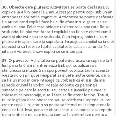
38. Obiecte care plutesc:
Activitatea se poate desfasura cu
copii de la 4 luni pana la 2 ani. Acest joc pentru copii sub un an
antreneaza abilitatile cognitive. Activitatea se poate desfasura
fie atunci cand copilul face baie, fie afara intr-o galetusa sau
cadita cu apa. Foloseste obiecte rezistente la apa care fie se
scufunda, fie plutesc. Arata-i copilului tau fiecare obiect cum il
asezi si pluteste sau se scufunda. Cum impingi obiectul care
pluteste in apa si sare la suprafata. Incurajeaza copilul sa ia si el
obiectul si sa testeze faptul ca pluteste sau se scufunda. Nu
uita sa-i vorbesti si sa-i explici ce se intampla.
39. O poveste:
Activitatea se poate desfasura cu copii de la 4
luni pana la 6 ani si antreneaza limbajul, socializarea si
stimuleaza simturile. Sa ii spui povesti copilului tau la aceasta
varsta nu o sa-l ajute neaparat sa invete multe cuvinte, dar o
sa fie un mod in care intelege ca vorbesti cu el si isi da mai
repede drumul la vorbit. Pozele colorate cu personaje,
sunetele pe care le scoti tu sau cartea si jucariile pe care le
folosesti ca personaje, o sa-l faca sa fie atent la tine. Totusi,
nu te ingrijora daca oboseste sau se plictiseste repede, cu cat
creste copilul, cu atat o sa poata sa fie mai mult timp atent la
ceea ce faci. Insa, pana se obisnuieste, o sa oboseasca repede
de la simturile pe care invata cum sa le controleze pentru a