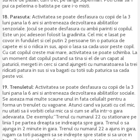
pui ca pelerina o batista pe care i-o misti.
18. Parasuta:
Activitatea se poate desfasura cu copii de la 3
luni pana la 6 ani si antreneaza dezvoltarea abilitatilor
senzoriale. Jocul se poate desfasura cu ambii parinti si copilul.
Este un joc adeseori folosit la gradinita. Cel mic e lasat pe
covor in fundulet si cel putin 2 persoane tin o paturica de
capete ei si o ridica in sus, apoi o lasa sa cada usor peste copil.
Cu cat copilul creste mai mare, activitatea se poate schimba. La
un moment dat copilul putand sa tina si el de un capat al
paturicii, mergeti in cerc si cand ajungeti cu numaratoarea la trei
ridicati patura in sus si va bagati cu totii sub paturica sa cada
peste voi.
19. Trenuletul:
Activitatea se poate desfasura cu copii de la 3
luni pana la 6 ani si antreneaza dezvoltarea abilitatilor sociale.
Se aseaza mai multe scaune unul in fata celuilalt pentru a
forma un trenulet cu vagoane. Atunci cand va jucati cu cel mic,
nu uitati sa ii vorbiti celui mic ca si cum se afla intr-o gara
adevarata. De exemplu:”Trenul cu numarul 22 cu stationare pe
linia 1 pe partea dreapta se indreapta spre gara. Trenul o sa
ajunga in 2 minute in gara. Trenul cu numarul 22 a ajuns in gara,
rugam ca toti pasagerii sa se indrepte spre statie si sa urce in