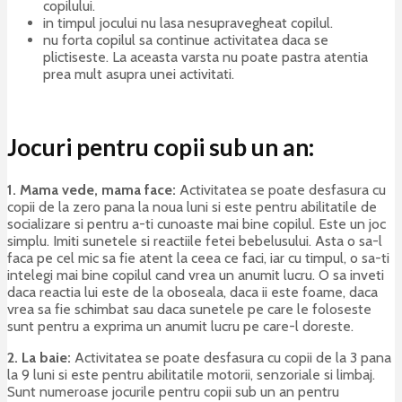
copilului.
in timpul jocului nu lasa nesupravegheat copilul.
nu forta copilul sa continue activitatea daca se
plictiseste. La aceasta varsta nu poate pastra atentia
prea mult asupra unei activitati.
Jocuri pentru copii sub un an:
1. Mama vede, mama face:
Activitatea se poate desfasura cu
copii de la zero pana la noua luni si este pentru abilitatile de
socializare si pentru a-ti cunoaste mai bine copilul. Este un joc
simplu. Imiti sunetele si reactiile fetei bebelusului. Asta o sa-l
faca pe cel mic sa fie atent la ceea ce faci, iar cu timpul, o sa-ti
intelegi mai bine copilul cand vrea un anumit lucru. O sa inveti
daca reactia lui este de la oboseala, daca ii este foame, daca
vrea sa fie schimbat sau daca sunetele pe care le foloseste
sunt pentru a exprima un anumit lucru pe care-l doreste.
2.
La baie:
Activitatea se poate desfasura cu copii de la 3 pana
la 9 luni si este pentru abilitatile motorii, senzoriale si limbaj.
Sunt numeroase jocurile pentru copii sub un an pentru