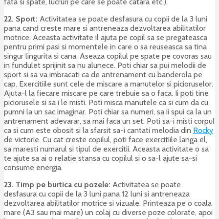
fata si spate, lucruri pe care se poate catara etc.).
22. Sport:
Activitatea se poate desfasura cu copii de la 3 luni
pana cand creste mare si antreneaza dezvoltarea abilitatilor
motrice. Aceasta activitate il ajuta pe copil sa se pregateasca
pentru primi pasi si momentele in care o sa reuseasca sa tina
singur lingurita si cana. Aseaza copilul pe spate pe covoras sau
in fundulet sprijinit sa nu alunece. Poti chiar sa pui melodii de
sport si sa va imbracati ca de antrenament cu banderola pe
cap. Exercitiile sunt cele de miscare a manutelor si picioruselor.
Ajuta-l la fiecare miscare pe care trebuie sa o faca. Ii poti tine
piciorusele si sa i le misti. Poti misca manutele ca si cum da cu
pumni la un sac imaginar. Poti chiar sa numeri, sa ii spui ca la un
antrenament adevarar, sa mai faca un set. Poti sa-i misti corpul
ca si cum este obosit si la sfarsit sa-i cantati melodia din
Rocky
de victorie. Cu cat creste copilul, poti face exercitiile langa el,
sa maresti numarul si tipul de exercitii. Aceasta activitate o sa
te ajute sa ai o relatie stansa cu copilul si o sa-l ajute sa-si
consume energia.
23. Timp pe burtica cu pozele:
Activitatea se poate
desfasura cu copii de la 3 luni pana 12 luni si antreneaza
dezvoltarea abilitatilor motrice si vizuale. Printeaza pe o coala
mare (A3 sau mai mare) un colaj cu diverse poze colorate, apoi