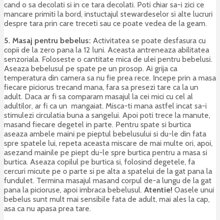
cand o sa decolati si in ce tara decolati. Poti chiar sa-i zici ce
mancare primiti la bord, instuctajul stewardeselor si alte lucruri
despre tara prin care treceti sau ce poate vedea de la geam.
5. Masaj pentru bebelus:
Activitatea se poate desfasura cu
copii de la zero pana la 12 luni. Aceasta antreneaza abilitatea
senzoriala. Foloseste o cantitate mica de ulei pentru bebelusi.
Aseaza bebelusul pe spate pe un prosop. Ai grija ca
temperatura din camera sa nu fie prea rece. Incepe prin a masa
fiecare piciorus trecand mana, fara sa presezi tare ca la un
adult. Daca ar fi sa comparam masajul la cei mici cu cel al
adultilor, ar fi ca un mangaiat. Misca-ti mana astfel incat sa-i
stimulezi circulatia buna a sangelui. Apoi poti trece la manute,
masand fiecare degetel in parte. Pentru spate si burtica
aseaza ambele maini pe pieptul bebelusului si du-le din fata
spre spatele lui, repeta aceasta miscare de mai multe ori, apoi,
asezand mainile pe piept du-le spre burtica pentru a masa si
burtica. Aseaza copilul pe burtica si, folosind degetele, fa
cercuri micute pe o parte si pe alta a spatelui de la gat pana la
fundulet. Termina masajul masand corpul de-a lungu de la gat
pana la picioruse, apoi imbraca bebelusul.
Atentie!
Oasele unui
bebelus sunt mult mai sensibile fata de adult, mai ales la cap,
asa ca nu apasa prea tare.