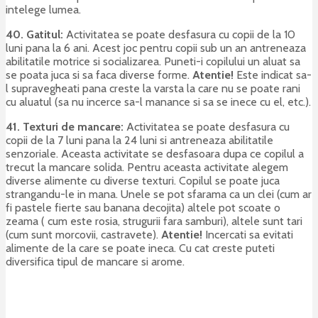
intelege lumea.
40. Gatitul:
Activitatea se poate desfasura cu copii de la 10
luni pana la 6 ani. Acest joc pentru copii sub un an antreneaza
abilitatile motrice si socializarea. Puneti-i copilului un aluat sa
se poata juca si sa faca diverse forme.
Atentie!
Este indicat sa-
l supravegheati pana creste la varsta la care nu se poate rani
cu aluatul (sa nu incerce sa-l manance si sa se inece cu el, etc.).
41.
Texturi de mancare:
Activitatea se poate desfasura cu
copii de la 7 luni pana la 24 luni si antreneaza abilitatile
senzoriale. Aceasta activitate se desfasoara dupa ce copilul a
trecut la mancare solida. Pentru aceasta activitate alegem
diverse alimente cu diverse texturi. Copilul se poate juca
strangandu-le in mana. Unele se pot sfarama ca un clei (cum ar
fi pastele fierte sau banana decojita) altele pot scoate o
zeama ( cum este rosia, strugurii fara samburi), altele sunt tari
(cum sunt morcovii, castravete).
Atentie!
Incercati sa evitati
alimente de la care se poate ineca. Cu cat creste puteti
diversifica tipul de mancare si arome.