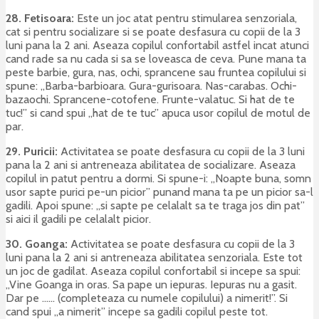
28. Fetisoara:
Este un joc atat pentru stimularea senzoriala,
cat si pentru socializare si se poate desfasura cu copii de la 3
luni pana la 2 ani. Aseaza copilul confortabil astfel incat atunci
cand rade sa nu cada si sa se loveasca de ceva. Pune mana ta
peste barbie, gura, nas, ochi, sprancene sau fruntea copilului si
spune: „Barba-barbioara. Gura-gurisoara. Nas-carabas. Ochi-
bazaochi. Sprancene-cotofene. Frunte-valatuc. Si hat de te
tuc!” si cand spui „hat de te tuc” apuca usor copilul de motul de
par.
29. Puricii:
Activitatea se poate desfasura cu copii de la 3 luni
pana la 2 ani si antreneaza abilitatea de socializare. Aseaza
copilul in patut pentru a dormi. Si spune-i: „Noapte buna, somn
usor sapte purici pe-un picior” punand mana ta pe un picior sa-l
gadili. Apoi spune: „si sapte pe celalalt sa te traga jos din pat”
si aici il gadili pe celalalt picior.
30. Goanga:
Activitatea se poate desfasura cu copii de la 3
luni pana la 2 ani si antreneaza abilitatea senzoriala. Este tot
un joc de gadilat. Aseaza copilul confortabil si incepe sa spui:
„Vine Goanga in oras. Sa pape un iepuras. Iepuras nu a gasit.
Dar pe …… (completeaza cu numele copilului) a nimerit!”. Si
cand spui „a nimerit” incepe sa gadili copilul peste tot.