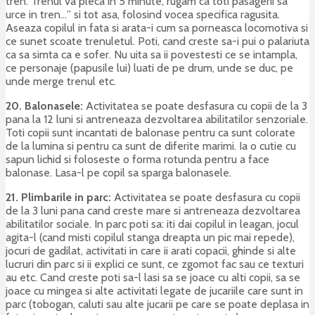
tren. Trenul va pleca in 5 minute, rugam ca toti pasagerii sa
urce in tren…” si tot asa, folosind vocea specifica ragusita.
Aseaza copilul in fata si arata-i cum sa porneasca locomotiva si
ce sunet scoate trenuletul. Poti, cand creste sa-i pui o palariuta
ca sa simta ca e sofer. Nu uita sa ii povestesti ce se intampla,
ce personaje (papusile lui) luati de pe drum, unde se duc, pe
unde merge trenul etc.
20. Balonasele:
Activitatea se poate desfasura cu copii de la 3
pana la 12 luni si antreneaza dezvoltarea abilitatilor senzoriale.
Toti copii sunt incantati de balonase pentru ca sunt colorate
de la lumina si pentru ca sunt de diferite marimi. Ia o cutie cu
sapun lichid si foloseste o forma rotunda pentru a face
balonase. Lasa-l pe copil sa sparga balonasele.
21. Plimbarile in parc:
Activitatea se poate desfasura cu copii
de la 3 luni pana cand creste mare si antreneaza dezvoltarea
abilitatilor sociale. In parc poti sa: iti dai copilul in leagan, jocul
agita-l (cand misti copilul stanga dreapta un pic mai repede),
jocuri de gadilat, activitati in care ii arati copacii, ghinde si alte
lucruri din parc si ii explici ce sunt, ce zgomot fac sau ce texturi
au etc. Cand creste poti sa-l lasi sa se joace cu alti copii, sa se
joace cu mingea si alte activitati legate de jucariile care sunt in
parc (tobogan, caluti sau alte jucarii pe care se poate deplasa in