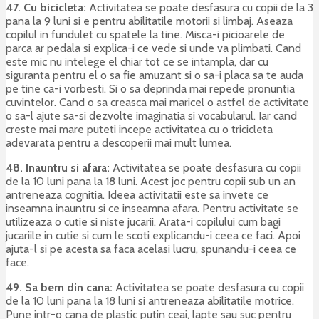
47.
Cu bicicleta:
Activitatea se poate desfasura cu copii de la 3
pana la 9 luni si e pentru abilitatile motorii si limbaj. Aseaza
copilul in fundulet cu spatele la tine. Misca-i picioarele de
parca ar pedala si explica-i ce vede si unde va plimbati. Cand
este mic nu intelege el chiar tot ce se intampla, dar cu
siguranta pentru el o sa fie amuzant si o sa-i placa sa te auda
pe tine ca-i vorbesti. Si o sa deprinda mai repede pronuntia
cuvintelor. Cand o sa creasca mai maricel o astfel de activitate
o sa-l ajute sa-si dezvolte imaginatia si vocabularul. Iar cand
creste mai mare puteti incepe activitatea cu o tricicleta
adevarata pentru a descoperii mai mult lumea.
48. Inauntru si afara:
Activitatea se poate desfasura cu copii
de la 10 luni pana la 18 luni. Acest joc pentru copii sub un an
antreneaza cognitia. Ideea activitatii este sa invete ce
inseamna inauntru si ce inseamna afara. Pentru activitate se
utilizeaza o cutie si niste jucarii. Arata-i copilului cum bagi
jucariile in cutie si cum le scoti explicandu-i ceea ce faci. Apoi
ajuta-l si pe acesta sa faca acelasi lucru, spunandu-i ceea ce
face.
49. Sa bem din cana:
Activitatea se poate desfasura cu copii
de la 10 luni pana la 18 luni si antreneaza abilitatile motrice.
Pune intr-o cana de plastic putin ceai, lapte sau suc pentru