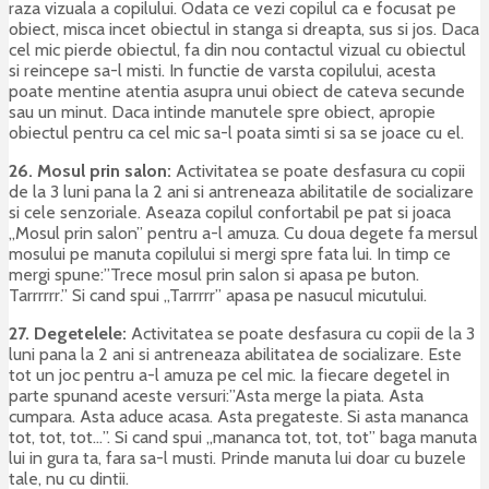
raza vizuala a copilului. Odata ce vezi copilul ca e focusat pe
obiect, misca incet obiectul in stanga si dreapta, sus si jos. Daca
cel mic pierde obiectul, fa din nou contactul vizual cu obiectul
si reincepe sa-l misti. In functie de varsta copilului, acesta
poate mentine atentia asupra unui obiect de cateva secunde
sau un minut. Daca intinde manutele spre obiect, apropie
obiectul pentru ca cel mic sa-l poata simti si sa se joace cu el.
26. Mosul prin salon:
Activitatea se poate desfasura cu copii
de la 3 luni pana la 2 ani si antreneaza abilitatile de socializare
si cele senzoriale. Aseaza copilul confortabil pe pat si joaca
„Mosul prin salon” pentru a-l amuza. Cu doua degete fa mersul
mosului pe manuta copilului si mergi spre fata lui. In timp ce
mergi spune:”Trece mosul prin salon si apasa pe buton.
Tarrrrrr.” Si cand spui „Tarrrrr” apasa pe nasucul micutului.
27. Degetelele:
Activitatea se poate desfasura cu copii de la 3
luni pana la 2 ani si antreneaza abilitatea de socializare. Este
tot un joc pentru a-l amuza pe cel mic. Ia fiecare degetel in
parte spunand aceste versuri:”Asta merge la piata. Asta
cumpara. Asta aduce acasa. Asta pregateste. Si asta mananca
tot, tot, tot…”. Si cand spui „mananca tot, tot, tot” baga manuta
lui in gura ta, fara sa-l musti. Prinde manuta lui doar cu buzele
tale, nu cu dintii.