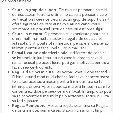
de procrastinatie.
Cauta un grup de suport.
Fie ca sunt persoane care isi
doresc acelasi lucru ca si tine, fie ca sunt persoane care
au trecut prin ceea ce treci si tu, un grup de suport o sa-ti
ofere siguranta de care ai nevoie atunci cand vrei o
schimbare asupra unui lucru de care nu esti prea sigur.
Cauta un mentor.
O persoana cu experienta poate sa-ti
ofere mult mai multe inside-uri legate de ceea ce te
asteapta. Si iti poate oferi metode, pe care ei deja le-au
utilizat, pentru a face unele lucruri mai usor.
Ramai fixat pe obiectivele tale.
Indiferent de ceea ce
se intampla in jurul tau, atunci cand iti doresti ceva si
ramai focusat pe acest lucru, poti gasi motivatia pentru a
face ceea ce-ti doresti.
Regula de cinci minute.
Stii vorba: „cheful vine facand”?
Ei bine, atunci cand nu ai chef sa faci ceva, concentreaza-
te sa faci acel lucru macar pentru 5 minute fara sa te
intrerupa cineva. Apoi incepe sa maresti timpul in care te
concentrezi doar pe ceea ce ai de facut. In timp, o sa poti
sa te concentrezi mai mult pe o activitate, totusi, nu uita
sa faci si pauze.
Regula Pomodoro.
Aceasta regula seamana cu Regula
de cinci minute, numai ca aici stabilim un anumit timp.