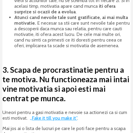
vietii si actiunilor tale, nu se schimba tot in fiecare zi. Si in
acelasi timp, motivatia apare cand munca
iti ofera
surprize si ocazii de a evolua
.
Atunci cand nevoile tale sunt gratificate, ai mai multa
motivatie.
E necesar sa stii care sunt nevoile tale pentru
a descoperii daca munca sau relatia, pentru care cauti
motivatie, iti ofera acest lucru. De cele mai multe ori,
cand nu simti ca primesti ce iti doresti pentru ceea ce
oferi, implicarea ta scade si motivatia de asemenea.
3. Scapa de procrastinatie pentru a
te motiva. Nu functioneaza mai intai
vine motivatia si apoi esti mai
centrat pe munca.
Uneori pentru a gasi motivatia e nevoie sa actionezi ca si cum
esti motivat.
„Fake it till you make it”
.
Mai jos ai o lista de lucruri pe care le poti face pentru a scapa