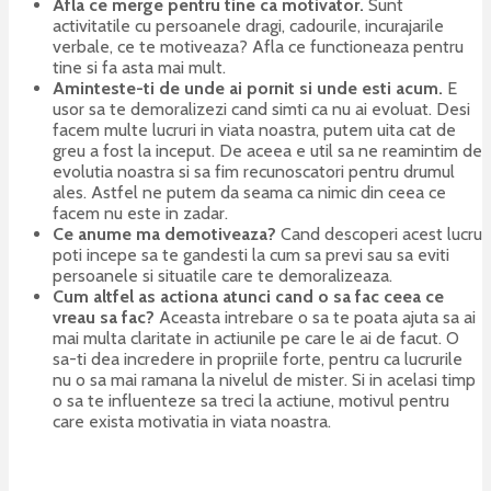
Afla ce merge pentru tine ca motivator.
Sunt
activitatile cu persoanele dragi, cadourile, incurajarile
verbale, ce te motiveaza? Afla ce functioneaza pentru
tine si fa asta mai mult.
Aminteste-ti de unde ai pornit si unde esti acum.
E
usor sa te demoralizezi cand simti ca nu ai evoluat. Desi
facem multe lucruri in viata noastra, putem uita cat de
greu a fost la inceput. De aceea e util sa ne reamintim de
evolutia noastra si sa fim recunoscatori pentru drumul
ales. Astfel ne putem da seama ca nimic din ceea ce
facem nu este in zadar.
Ce anume ma demotiveaza?
Cand descoperi acest lucru
poti incepe sa te gandesti la cum sa previ sau sa eviti
persoanele si situatile care te demoralizeaza.
Cum altfel as actiona atunci cand o sa fac ceea ce
vreau sa fac?
Aceasta intrebare o sa te poata ajuta sa ai
mai multa claritate in actiunile pe care le ai de facut. O
sa-ti dea incredere in propriile forte, pentru ca lucrurile
nu o sa mai ramana la nivelul de mister. Si in acelasi timp
o sa te influenteze sa treci la actiune, motivul pentru
care exista motivatia in viata noastra.