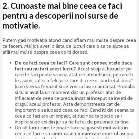
2. Cunoaste mai bine ceea ce faci
pentru a descoperii noi surse de
motivatie.
Putem gasi motivatia atunci cand aflam mai multe despre ceea
ce facem. Mai jos aveti o lista de lucruri care o sa te ajute sa
aflii mai multe despre ceea ce iti doresti.
De ce faci ceea ce faci? Care sunt consecintele daca
faci sau nu faci acest lucru?
Acest scop al lucrurilor pe
care le faci poate sa vina atat din atributiunile pe care ti
le asumi, cat si a felului in care iti creezi „portretul ideal”
(cum vrei sa fii vazut si ce vrei sa lasi in urma ta). Probabil
si tu ai avut la un moment dat un profesor atat de
inflacarat de ceea ce preda, incat ai inceput sa inveti de
dragul acelui profesor. Asta demonstreaza cat de
important e sa iubesti ceea ce faci. Cand iti dai seama ca
ceea ce faci are un impact, atitudinea ta poate sa-i
inspire si pe cei din jur sa fie la fel de pasionati ca tine.
Un alt lucru care te poate face sa gasesti motivatia in
ceea ce faci e sa
simti ca ai un oarecare control
asupra