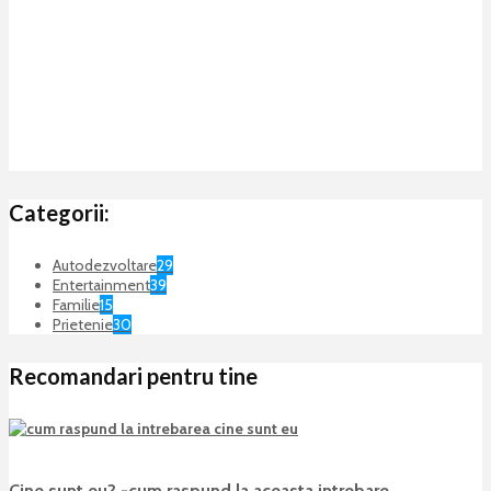
Categorii:
Autodezvoltare
29
Entertainment
39
Familie
15
Prietenie
30
Recomandari pentru tine
Cine sunt eu? -cum raspund la aceasta intrebare