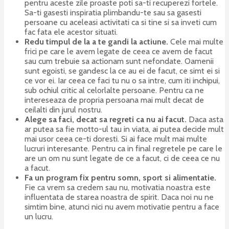
pentru aceste zile proaste poti sa-ti recuperezi fortele.
Sa-ti gasesti inspiratia plimbandu-te sau sa gasesti
persoane cu aceleasi activitati ca si tine si sa inveti cum
fac fata ele acestor situati.
Redu timpul de la a te gandi la actiune.
Cele mai multe
frici pe care le avem legate de ceea ce avem de facut
sau cum trebuie sa actionam sunt nefondate. Oamenii
sunt egoisti, se gandesc la ce au ei de facut, ce simt ei si
ce vor ei. Iar ceea ce faci tu nu o sa intre, cum iti inchipui,
sub ochiul critic al celorlalte persoane. Pentru ca ne
intereseaza de propria persoana mai mult decat de
ceilalti din jurul nostru.
Alege sa faci, decat sa regreti ca nu ai facut.
Daca asta
ar putea sa fie motto-ul tau in viata, ai putea decide mult
mai usor ceea ce-ti doresti. Si ai face mult mai multe
lucruri interesante. Pentru ca in final regretele pe care le
are un om nu sunt legate de ce a facut, ci de ceea ce nu
a facut.
Fa un program fix pentru somn, sport si alimentatie.
Fie ca vrem sa credem sau nu, motivatia noastra este
influentata de starea noastra de spirit. Daca noi nu ne
simtim bine, atunci nici nu avem motivatie pentru a face
un lucru.