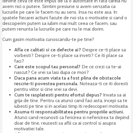
devine ceva ce este impus de la o autoritate in fata careia nu
avem nici o putere. Simtim presiune si avem senzatia ca
lucrurile pe care le facem nu au sens. Insa nu este asa. In
spatele fiecarei actiuni facute de noi sta o motivatie si cand o
descoperim putem sa iubim mai mult ceea ce facem, sau
putem renunta la lucrurile pe care nu le mai dorim.
Cum gasim motivatia cunoscandu-te pe tine?
Afla ce calitati si ce defecte ai?
Despre ce-ti place sa
vorbesti? Despre ce-ti place sa inveti? Ce iti place sa
faci?
Care este scopul tau personal?
De ce crezi ca te-ai
nascut? Ce vrei sa lasi dupa ce mori?
Daca pana acum viata ta a fost plina de obstacole
rescrie-ti povestea personala.
Noteaza-ti ce iti doresti
pentru viitor si cine vrei sa devi.
Cum te rasplatesti pentru efortul depus?
Invata sa ai
grija de tine. Pentru ca atunci cand faci asta, incepi sa te
iubesti pe tine si in acelasi timp iti redescoperi motivatia.
Asuma-ti responsabilitatea pentru propriile actiuni.
Atunci cand recunosti ca fericirea si nefericirea ta depind
doar de tine, reusesti sa aflii ca ai control si asupra
motivatiei tale.