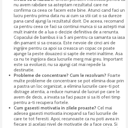
nu avem rabdare sa asteptam rezultatul care ne
confirma ca ceea ce facem este bine. Atunci cand faci un
lucru pentru prima data nu ai cum sa stii cat o sa dureze
pana cand ajungi la rezultatul dorit. De aceea, recomand
ca pentru ceea ce faci sa continui munca si sa astepti mai
mult inainte de a lua o decizie definitiva de a renunta.
Copacului de bambus ii ia 5 ani pentru ca samanta sa iasa
din pamant si sa creasca. Este nevoie de cinci ani de
ingrijire pentru ca apoi sa creasca un copac ce poate
ajunge la peste douazeci si sapte de metri inaltime. Asa
ca nu te ingrijora daca lucrurile merg mai greu. Important
este sa evoluezi, nu sa ajungi cat mai repede la
destinatie.
Probleme de concentrare? Cum le rezolvam?
Foarte
multe probleme de concentrare se pot elimina doar prin
a pastra un loc organizat, a elimina lucrurile care-ti pot
distrage atentia, a reduce numarul de lucruri pe care le
avem de decis, a invata sa faci pauze si sa iti oferi timp
pentru a-ti recupera fortele.
Cum gasesti motivatia in zilele proaste?
Cel mai
adesea gasesti motivatia incepand sa faci lucrurile de
care te tot feresti. Apoi, recunoaste ca nu poti avea in
fiecare zi acelasi nivel de motivatie de a face ceva. Si