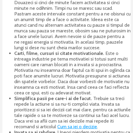
Douazeci si cinci de minute facem activitatea si cinci
minute ne odihnim. Timpi nu se maresc sau scad.
Pastram aceste intervale constant pentru a ne obisnui cu
un anumit timp de a face o activitate. Ideea este ca
atunci cand nu alternam activitatea cu pauze si timpul de
munca sau pauza se mareste, obosim sau ne puturosim in
a face unele lucruri. Avem nevoie si de pauze pentru a
ne regasi energia si motivatia. In acelasi timp, pauzele
lungi si dese nu sunt cheia marilor succese.
Carti, filme, cursuri si citate motivationale.
Este o
intreaga industrie pe tema motivatiei si totusi sunt multi
oameni care raman blocati in a invata si a procrastina.
Motivatia nu inseamna doar faptul ca iti spui in oglinda ca
poti face anumite lucruri. Motivatia presupune si actiunea
din spatele vorbelor. Daca doar vorbesti de motivatie nu
inseamna ca esti motivat. Insa cand ceea ce faci reflecta
ceea ce spui, esti cu adevarat motivat.
Simplifica pasii pe care-i ai de facut.
Trebuie sa treci
repede la actiune si sa nu-ti complici viata. Invata sa
prioritizezi si sa iei decizii cat mai clare, pentru ca actiunile
tale rapide o sa te motiveze sa continui sa faci acel lucru.
Daca vrei sa aflii cum sa iei decizile mai repede iti
recomand si articolul
Cum sa iei o decizie
.
Invata sa ai rabdare.
Uneori pierdem motivatia pentru ca