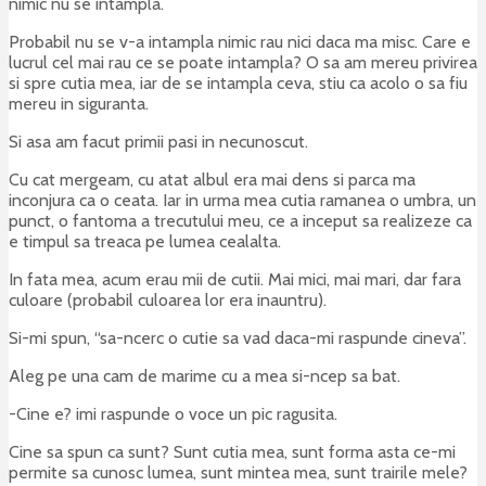
nimic nu se intampla.
Probabil nu se v-a intampla nimic rau nici daca ma misc. Care e
lucrul cel mai rau ce se poate intampla? O sa am mereu privirea
si spre cutia mea, iar de se intampla ceva, stiu ca acolo o sa fiu
mereu in siguranta.
Si asa am facut primii pasi in necunoscut.
Cu cat mergeam, cu atat albul era mai dens si parca ma
inconjura ca o ceata. Iar in urma mea cutia ramanea o umbra, un
punct, o fantoma a trecutului meu, ce a inceput sa realizeze ca
e timpul sa treaca pe lumea cealalta.
In fata mea, acum erau mii de cutii. Mai mici, mai mari, dar fara
culoare (probabil culoarea lor era inauntru).
Si-mi spun, “sa-ncerc o cutie sa vad daca-mi raspunde cineva”.
Aleg pe una cam de marime cu a mea si-ncep sa bat.
-Cine e? imi raspunde o voce un pic ragusita.
Cine sa spun ca sunt? Sunt cutia mea, sunt forma asta ce-mi
permite sa cunosc lumea, sunt mintea mea, sunt trairile mele?