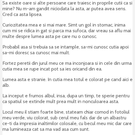
Sa existe oare si alte persoane care traiesc in proprile cutii ca si
mine? Nu m-am gandit niciodata la asta, ar putea avea sens.
Cred ca asta lipsea.
Curiozitatea mea e si mai mare. Simt un gol in stomac, inima
cum mi se ridica in gat si parca ma sufoca, dar vreau sa aflu mai
multe despre lumea asta pe care nu o cunosc.
Probabil asa si trebuia sa se intample, sa-mi cunosc cutia apoi
sa-mi doresc sa cunosc mai mult.
Fortez peretii din jurul meu ce ma inconjoara si in cele din urma
cutia mea se rupe incat pot sa ies oricand din ea.
Lumea asta e stranie. In cutia mea totul e colorat pe cand aici e
alb.
La inceput e frumos albul, insa, dupa un timp, te sperie pentru
ca spatiul se extinde mult prea mult in nonculoarea asta.
Locul meu il stiam foarte bine, stateam chiar comod in fotoliul
meu verde, viu colorat, sub cerul meu fals dar de un albastru
ce-ti da impresia inaltimilor colosale, cu becul meu mic dar care
ma lumineaza cat sa ma vad asa cum sunt.