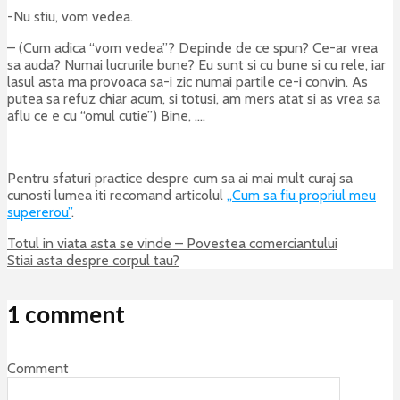
-Nu stiu, vom vedea.
– (Cum adica “vom vedea”? Depinde de ce spun? Ce-ar vrea
sa auda? Numai lucrurile bune? Eu sunt si cu bune si cu rele, iar
lasul asta ma provoaca sa-i zic numai partile ce-i convin. As
putea sa refuz chiar acum, si totusi, am mers atat si as vrea sa
aflu ce e cu “omul cutie”) Bine, ….
Pentru sfaturi practice despre cum sa ai mai mult curaj sa
cunosti lumea iti recomand articolul
„Cum sa fiu propriul meu
supererou”
.
Totul in viata asta se vinde – Povestea comerciantului
Stiai asta despre corpul tau?
1 comment
Comment