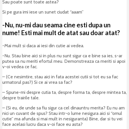
Sau poate sunt toate astea?
Si pe gura imi iese un sunet ciudat “aaam”
-Nu, nu-mi dau seama cine esti dupa un
nume! Esti mai mult de atat sau doar atat?
-Mai mult si daca ai iesi din cutie ai vedea.
-Nu. Stau bine aici si in plus nu sunt sigur ca e bine sa ies, s-ar
putea sa nu meriti efortul meu. Demonstreaza ca meriti si apoi
v-oi vedea ce fac.
– (Ce nesimtire, stau aici in fata acestei cutii si tot eu sa fac
urmatorul pas?) Si ce ai vrea sa fac?
– Spune-mi despre cutia ta, despre forma ta, despre mintea ta,
despre trairile tale.
– (Si eu, de unde sa fiu sigur ca cel dinauntru merita? Eu nu am
nici un cuvant de spus? Stau intr-o lume nesigura aici si “omul
cutie” ma afunda si mai mult in nesiguranta) Bine, dar si tu vei
face acelasi lucru daca v-oi face eu asta?