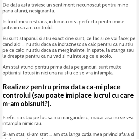
De data asta traiesc un sentiment necunoscut pentru mine
pana atunci, nesiguranta.
In locul meu restrans, in lumea mea perfecta pentru mine,
puteam sa am controlul.
Eu sunt stapanul si stiu exact cine sunt, ce fac si ce voi face; pe
cand aici … nu stiu daca sa indraznesc sa calc pentru ca nu stiu
pe ce calc, nu stiu daca sa merg inainte, in spate, la stanga sau
la dreapta pentru ca nu vad si nu inteleg ce e acolo.
Am stat atunci pentru prima data pe ganduri, sunt multe
optiuni si totusi in nici una nu stiu ce se v-a intampla.
Realizez pentru prima data ca-mi place
controlul (sau poate imi place lucrul cu care
m-am obisnuit?).
Prefer sa stau pe loc sa ma mai gandesc, macar asa nu se v-a
intampla nimic rau.
Si-am stat, si-am stat … am sta langa cutia mea privind afara si