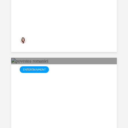
prietenulmeuvirtual
329 views
ENTERTAINMENT
Lucruri uimitoare pe care nu le
stiai despre Romania