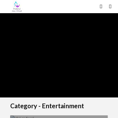
ENTERTAINMENT
Ce animal de companie nu o sa-l
uiti niciodata?
Ai avut un animal de companie care ti-a lasat amintiri
placute? Poti citii povestea catelusului meu, Turturica
si poti sa-mi spui povestea ta intr-un comentariu.
28 martie 2020
6 comments
4 min read
Category - Entertainment
ENTERTAINMENT