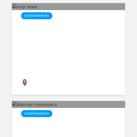
ENTERTAINMENT
Stiai asta despre corpul tau?
prietenulmeuvirtual
160 views
ENTERTAINMENT
Retete Romanesti de-a lungul
istoriei