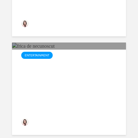
prietenulmeuvirtual
351 views
ENTERTAINMENT
Frica de necunoscut. Povestea
omului
prietenulmeuvirtual
199 views