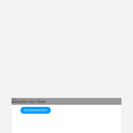
6 ianuarie 2019
4 comments
18 min read
ENTERTAINMENT
Cadoul perfect – cum il alegem
Fie ca este o aniversare, un eveniment sau pur și
simplu vrei sa arati persoanelor care iti sunt dragi cat
de mult le apreciezi, te poti confrunta cu aceeasi
problema, cum alegi cadoul perfect?
27 decembrie 2018
1 comment
2 min read
ENTERTAINMENT
Replici din filme celebre