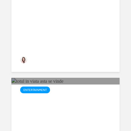
Daca-mi inteleg trecutul ma
inteleg pe mine? – Geneza
umanitatii
prietenulmeuvirtual
197 views
ENTERTAINMENT
Totul in viata asta se vinde –
Povestea comerciantului