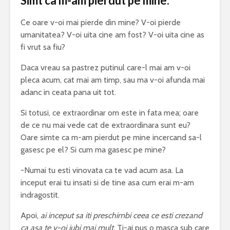
Simt ca m-am pierdut pe mine.
Ce oare v-oi mai pierde din mine? V-oi pierde
umanitatea? V-oi uita cine am fost? V-oi uita cine as
fi vrut sa fiu?
Daca vreau sa pastrez putinul care-l mai am v-oi
pleca acum, cat mai am timp, sau ma v-oi afunda mai
adanc in ceata pana uit tot.
Si totusi, ce extraordinar om este in fata mea; oare
de ce nu mai vede cat de extraordinara sunt eu?
Oare simte ca m-am pierdut pe mine incercand sa-l
gasesc pe el? Si cum ma gasesc pe mine?
-Numai tu esti vinovata ca te vad acum asa. La
inceput erai tu insati si de tine asa cum erai m-am
indragostit.
Apoi,
ai inceput sa iti preschimbi ceea ce esti crezand
ca asa te v-oi iubi mai mult.
Ti-ai pus o masca sub care