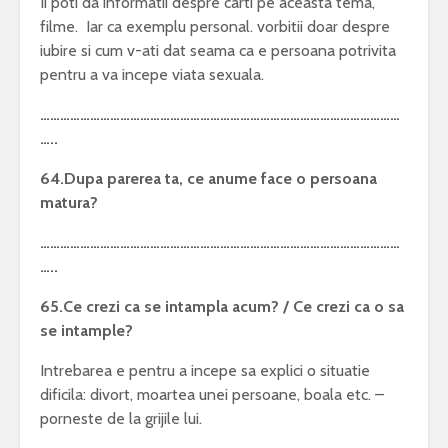
Ii poti da informatii despre carti pe aceasta tema,
filme. Iar ca exemplu personal. vorbitii doar despre
iubire si cum v-ati dat seama ca e persoana potrivita
pentru a va incepe viata sexuala.
………………………………………………………………………………………………
…..
64.Dupa parerea ta, ce anume face o persoana
matura?
………………………………………………………………………………………………
…..
65.Ce crezi ca se intampla acum? / Ce crezi ca o sa
se intample?
Intrebarea e pentru a incepe sa explici o situatie
dificila: divort, moartea unei persoane, boala etc. –
porneste de la grijile lui.