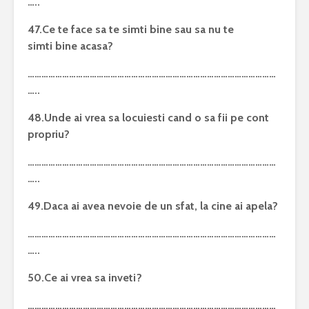
…..
47.Ce te face sa te simti bine sau sa nu te
simti bine acasa?
………………………………………………………………………………………………
…..
48.Unde ai vrea sa locuiesti cand o sa fii pe cont
propriu?
………………………………………………………………………………………………
…..
49.Daca ai avea nevoie de un sfat, la cine ai apela?
………………………………………………………………………………………………
…..
50.Ce ai vrea sa inveti?
………………………………………………………………………………………………