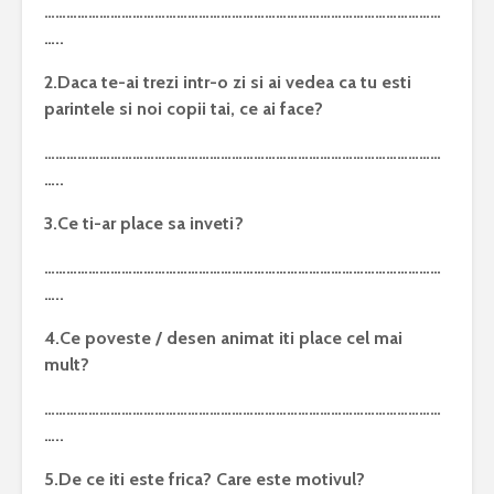
………………………………………………………………………………………………
…..
2.Daca te-ai trezi intr-o zi si ai vedea ca tu esti
parintele si noi copii tai, ce ai face?
………………………………………………………………………………………………
…..
3.Ce ti-ar place sa inveti?
………………………………………………………………………………………………
…..
4.Ce poveste / desen animat iti place cel mai
mult?
………………………………………………………………………………………………
…..
5.De ce iti este frica? Care este motivul?