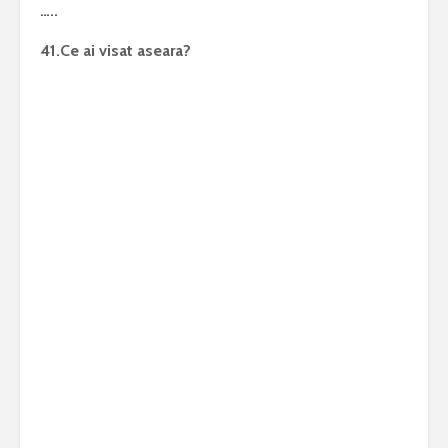
…..
41.Ce ai visat aseara?