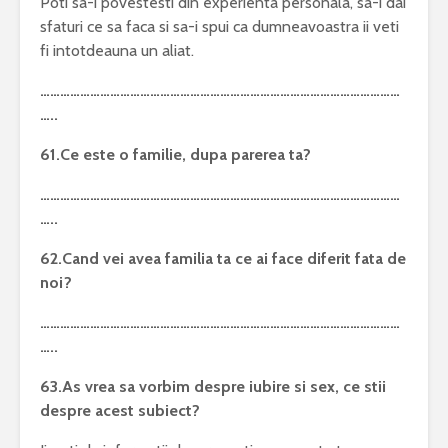
Poti sa-i povestesti din experienta personala, sa-i dai
sfaturi ce sa faca si sa-i spui ca dumneavoastra ii veti
fi intotdeauna un aliat.
………………………………………………………………………………………………
…..
61.Ce este o familie, dupa parerea ta?
………………………………………………………………………………………………
…..
62.Cand vei avea familia ta ce ai face diferit fata de
noi?
………………………………………………………………………………………………
…..
63.As vrea sa vorbim despre iubire si sex, ce stii
despre acest subiect?