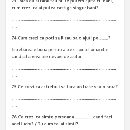
73.Daca eu si tatal tau nu te putem ajuta cu bani,
cum crezi ca ai putea castiga singur bani?
………………………………………………………………………………………………
…..
74.Cum crezi ca poti sa il sau sa o ajuti pe……….?
Intrebarea e buna pentru a trezi spiritul umanitar
cand altcineva are nevoie de ajutor.
………………………………………………………………………………………………
…..
75.Ce crezi ca ar trebuii sa faca un frate sau o sora?
………………………………………………………………………………………………
…..
76.Ce crezi ca simte persoana …………….. cand faci
acel lucru? / Tu cum te-ai simti?