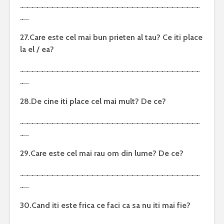
………………………………………………………………………………………………
…..
27.Care este cel mai bun prieten al tau? Ce iti place
la el / ea?
………………………………………………………………………………………………
…..
28.De cine iti place cel mai mult? De ce?
………………………………………………………………………………………………
…..
29.Care este cel mai rau om din lume? De ce?
………………………………………………………………………………………………
…..
30.Cand iti este frica ce faci ca sa nu iti mai fie?