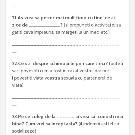
…..
21.As vrea sa petrec mai mult timp cu tine, ce ai
zice de ………………………….?
(si propuneti o activitate: sa
gatiti ceva impreuna, sa mergeti la un meci etc.)
………………………………………………………………………………………………
…..
22.Ce stii despre schimbarile prin care treci?
(puteti
sa-i povestiti cum a fost in cazul vostru, dar nu-
i povestiti viata voastra sexuala cu partenerul de
viata)
………………………………………………………………………………………………
…..
23.Pe ce coleg de la …………….. ai vrea sa cunosti mai
bine? Cum vrei sa incepi asta?
(il indemni astfel sa
socializeze)