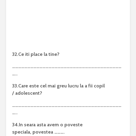
32.Ce iti place la tine?
………………………………………………………………………………………………
…..
33.Care este cel mai greu lucru la a fii copil
/ adolescent?
………………………………………………………………………………………………
…..
34.In seara asta avem o poveste
speciala, povestea ……….