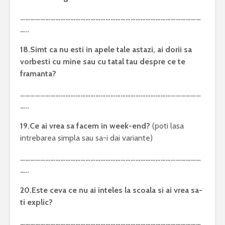
………………………………………………………………………………………………
…..
18.Simt ca nu esti in apele tale astazi, ai dorii sa
vorbesti cu mine sau cu tatal tau despre ce te
framanta?
………………………………………………………………………………………………
…..
19.Ce ai vrea sa facem in week-end?
(poti lasa
intrebarea simpla sau sa-i dai variante)
………………………………………………………………………………………………
…..
20.Este ceva ce nu ai inteles la scoala si ai vrea sa-
ti explic?
………………………………………………………………………………………………