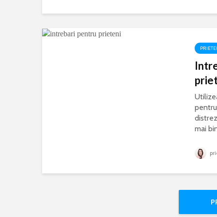
PRIETE
Intr
prie
Utiliz
pentru
distrez
mai bin
pri
P