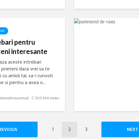
NIE
ebari pentru
teni interesante
eaza aceste intrebari
 prieteni daca vrei sa te
i cu amicii tai, sa-i cunosti
e si pentru a avea o...
etenulmeuvirtual
303.924 views
1
2
3
REVIOUS
NEXT