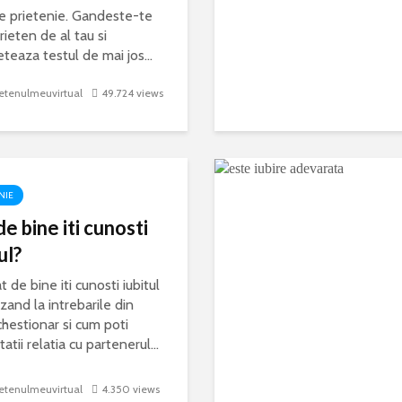
e prietenie. Gandeste-te
rieten de al tau si
teaza testul de mai jos...
etenulmeuvirtual
49.724 views
NIE
e bine iti cunosti
ul?
t de bine iti cunosti iubitul
zand la intrebarile din
chestionar si cum poti
atii relatia cu partenerul...
etenulmeuvirtual
4.350 views