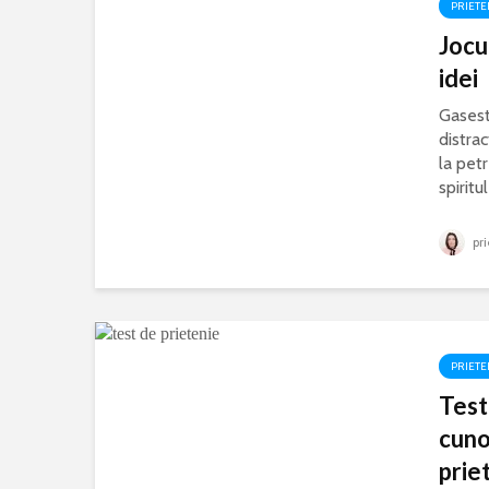
PRIETE
Jocu
idei
Gasesti
distrac
la petr
spiritul
pri
PRIETE
Test 
cuno
prie