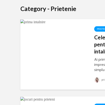
Category - Prietenie
PRIETE
Cele
pent
intal
Ai prim
impresi
simplu 
pri