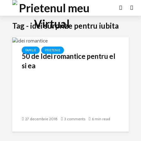
Tag - idei surprize pentru iubita
FAMILIE
PRIETENIE
50 de Idei romantice pentru el
si ea
27 decembrie 2018
3 comments
6 min read