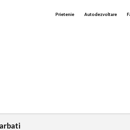
Prietenie
Autodezvoltare
F
barbati