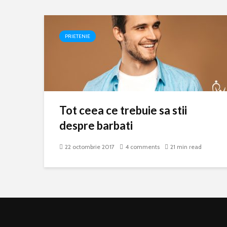
PRIETENIE
Tot ceea ce trebuie sa stii
despre barbati
22 octombrie 2017
4 comments
21 min read